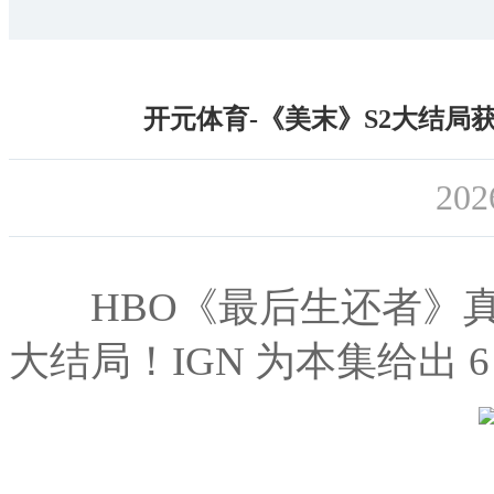
开元体育-《美末》S2大结局获
202
HBO《最后生还者》真
大结局！IGN 为本集给出 