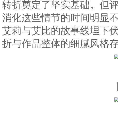
转折奠定了坚实基础。但
消化这些情节的时间明显
艾莉与艾比的故事线埋下
折与作品整体的细腻风格