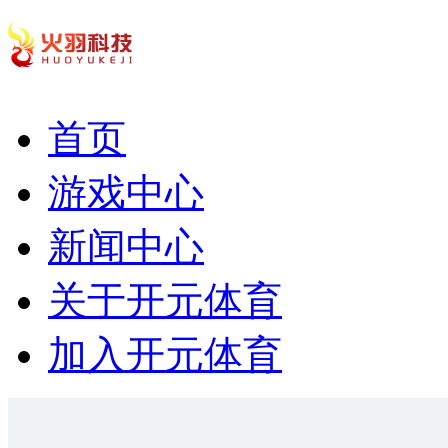
首页
游戏中心
新闻中心
关于开元体育
加入开元体育