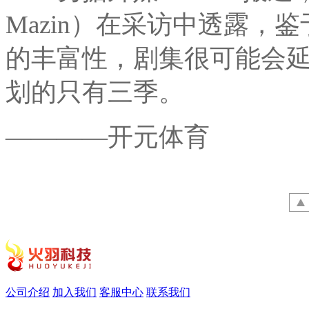
Mazin）在采访中透露，
的丰富性，剧集很可能会
划的只有三季。
————开元体育
公司介绍
加入我们
客服中心
联系我们