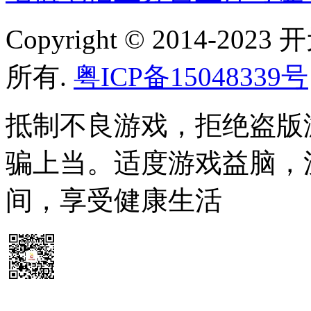
Copyright © 2014-
所有.
粤ICP备15048339号
抵制不良游戏，拒绝盗版
骗上当。适度游戏益脑，
间，享受健康生活