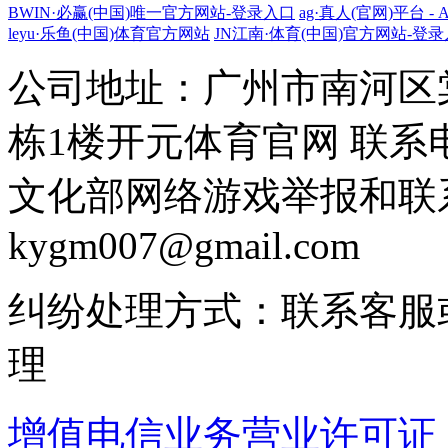
BWIN·必赢(中国)唯一官方网站-登录入口
ag·真人(官网)平台 - 
leyu·乐鱼(中国)体育官方网站
JN江南·体育(中国)官方网站-登
公司地址：广州市南河区
栋1楼开元体育官网 联系电话：
文化部网络游戏举报和联
kygm007@gmail.com
纠纷处理方式：联系客服
理
增值电信业务营业许可证：粤B