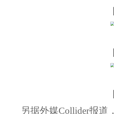
另据外媒Collider报道