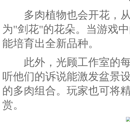
多肉植物也会开花，从
为"剑花"的花朵。当游戏
能培育出全新品种。
此外，光顾工作室的每
听他们的诉说能激发盆景
的多肉组合。玩家也可将
赏。