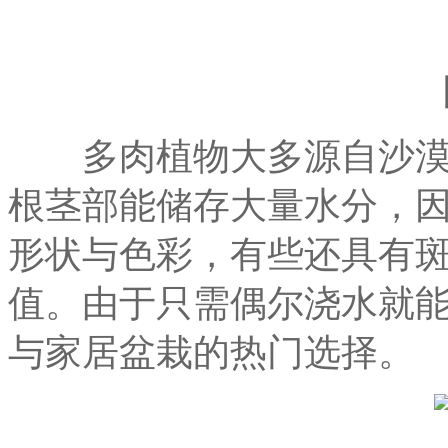
多肉植物大多源自沙漠
根茎部能储存大量水分，
形状与色彩，有些还具有
值。由于只需偶尔浇水就
与家居盆栽的热门选择。