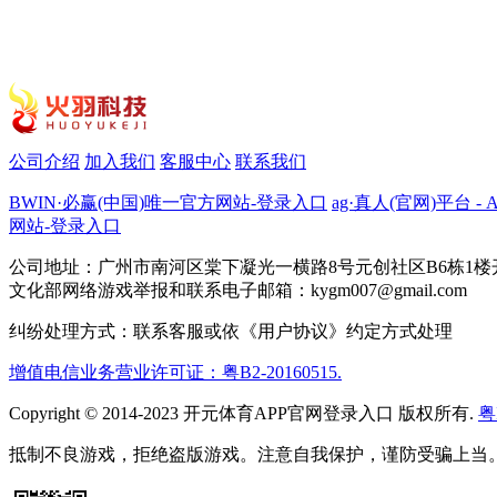
公司介绍
加入我们
客服中心
联系我们
BWIN·必赢(中国)唯一官方网站-登录入口
ag·真人(官网)平台 - 
网站-登录入口
公司地址：广州市南河区棠下凝光一横路8号元创社区B6栋1楼开元体
文化部网络游戏举报和联系电子邮箱：kygm007@gmail.com
纠纷处理方式：联系客服或依《用户协议》约定方式处理
增值电信业务营业许可证：粤B2-20160515.
Copyright © 2014-2023 开元体育APP官网登录入口 版权所有.
粤
抵制不良游戏，拒绝盗版游戏。注意自我保护，谨防受骗上当