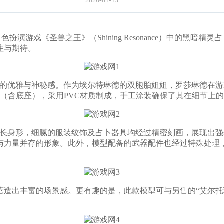
2026-01-15
扮演游戏《圣兽之王》（Shining Resonance）中的黑暗精
注与期待。
的优雅与神秘感。作为埃尔特琳德的双胞胎姐姐，罗莎琳德在游
米（含底座），采用PVC材质制成，手工涂装确保了其在细节上
长身形，细腻的服装纹饰及占卜器具均经过精密刻画，展现出强
与力量并存的形象。此外，模型配备的武器配件也经过特殊处理
出丰富的场景感。更有趣的是，此款模型可与另售的“艾尔托