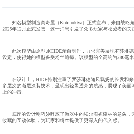
知名模型制造商寿屋（Kotobukiya）正式宣布，来自战略角色
2025年12月正式发售。这一消息引发了众多玩家与收藏者的关
此次模型由原型师HIDE亲自制作，力求完美展现罗莎琳德
设定，使得她的模型备受粉丝追捧。该模型的全高约为280毫
在设计上，HIDE特别注重了罗莎琳德随风飘扬的长发和修
多层次的渐层涂装技术，呈现出轻盈透亮的质感，展现了美丽
上的冲击。
底座的设计则巧妙呼应了游戏中的埃尔海姆森林的意象，营造
收藏的互动体验，为玩家和粉丝提供了更深入的代入感。