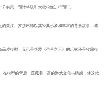
得十分实惠，预计将吸引大批粉丝进行预订。
的关注。罗莎琳德以其经典形象和丰富的背景故事，成
品质模型，无论是热爱《圣兽之王》的玩家还是收藏模
。在模型的背后，蕴藏着丰富的游戏文化与情感，使这款