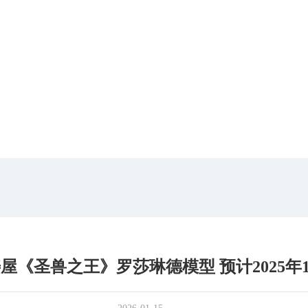
屋《圣兽之王》罗莎琳德模型 预计2025年