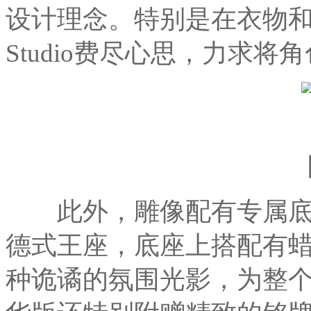
设计理念。特别是在衣物和配
Studio费尽心思，力求
此外，雕像配有专属底
德式王座，底座上搭配有蜡
种诡谲的氛围光影，为整