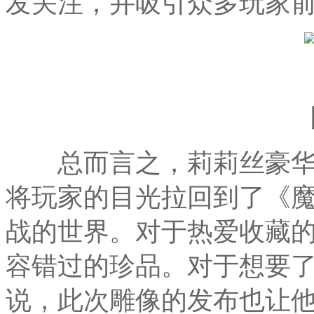
发关注，并吸引众多玩家
总而言之，莉莉丝豪华版
将玩家的目光拉回到了《
战的世界。对于热爱收藏
容错过的珍品。对于想要
说，此次雕像的发布也让