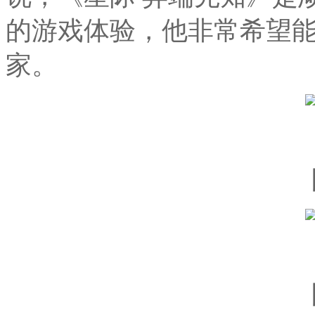
的游戏体验，他非常希望
家。