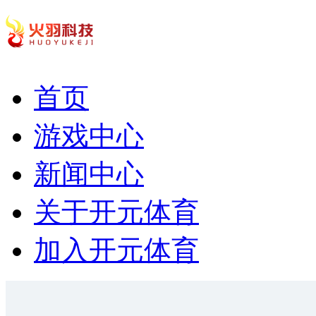
首页
游戏中心
新闻中心
关于开元体育
加入开元体育