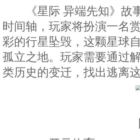
《星际 异端先知》故事
时间轴，玩家将扮演一名
彩的行星坠毁，这颗星球
孤立之地。玩家需要通过
类历史的变迁，找出逃离