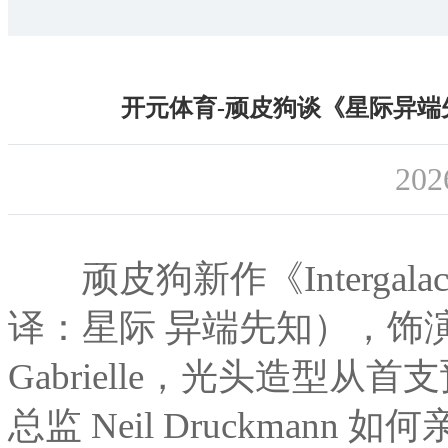
开元体育-顽皮狗谈《星际异端先知
202
顽皮狗新作《Intergalactic 
译：星际 异端先知），饰演主角"
Gabrielle，光头造型
总监 Neil Druckman