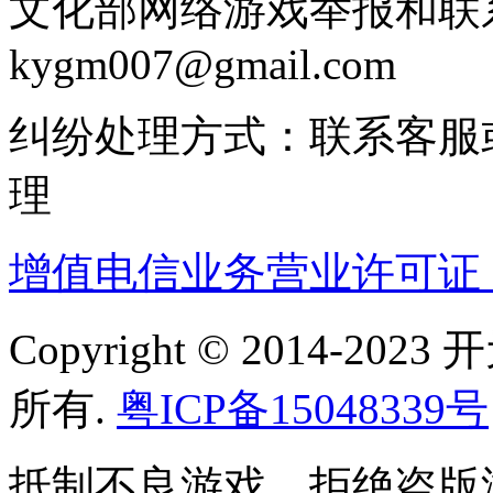
文化部网络游戏举报和联
kygm007@gmail.com
纠纷处理方式：联系客服
理
增值电信业务营业许可证：粤B
Copyright © 2014-
所有.
粤ICP备15048339号
抵制不良游戏，拒绝盗版