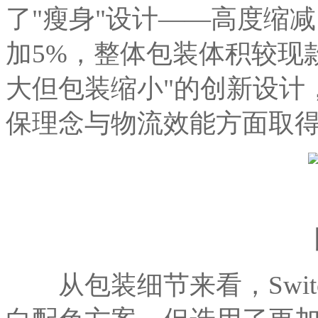
了"瘦身"设计——高度缩减
加5%，整体包装体积较现
大但包装缩小"的创新设计
保理念与物流效能方面取
从包装细节来看，Switc