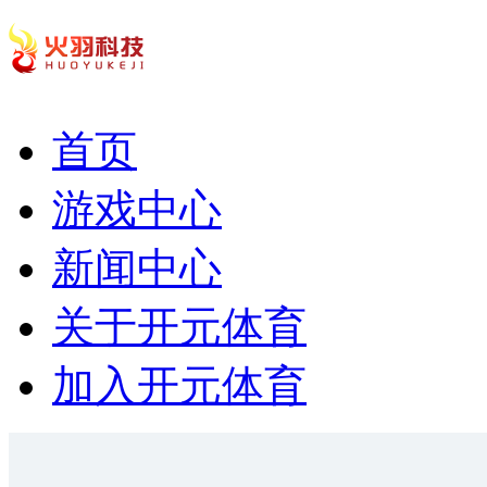
首页
游戏中心
新闻中心
关于开元体育
加入开元体育