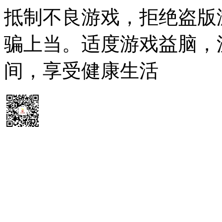
抵制不良游戏，拒绝盗版
骗上当。适度游戏益脑，
间，享受健康生活