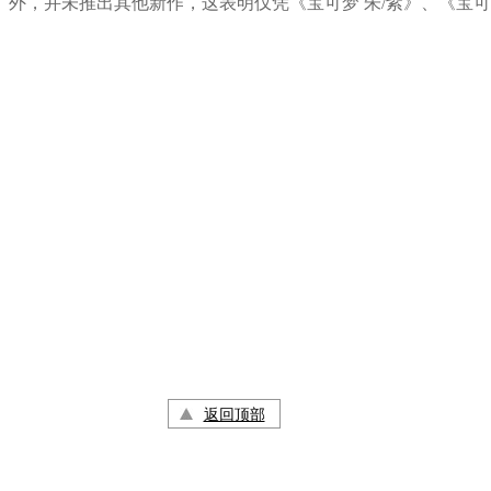
Pocket》外，并未推出其他新作，这表明仅凭《宝可梦 朱/紫》、
返回顶部