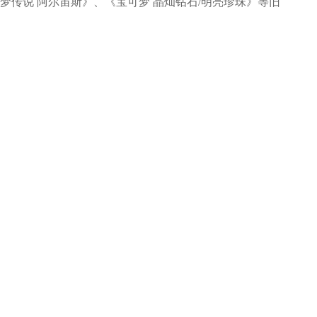
《宝可梦传说 阿尔宙斯》、《宝可梦 晶灿钻石/明亮珍珠》等旧