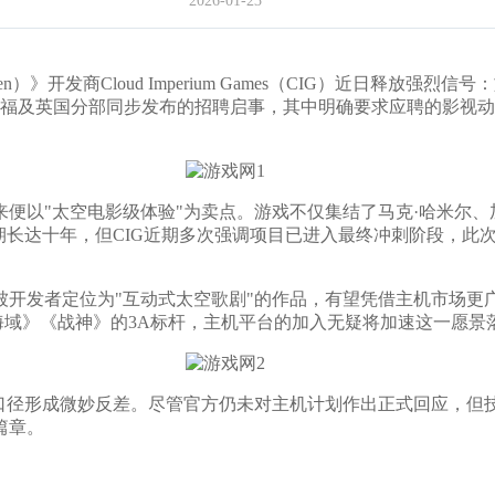
2026-01-23
itizen）》开发商Cloud Imperium Games（CIG）近日
G德国法兰克福及英国分部同步发布的招聘启事，其中明确要求应聘的
以"太空电影级体验"为卖点。游戏不仅集结了马克·哈米尔、
期长达十年，但CIG近期多次强调项目已进入最终冲刺阶段，此
开发者定位为"互动式太空歌剧"的作品，有望凭借主机市场更广
秘海域》《战神》的3A标杆，主机平台的加入无疑将加速这一愿景
的口径形成微妙反差。尽管官方仍未对主机计划作出正式回应，但
篇章。