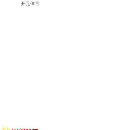
————开元体育