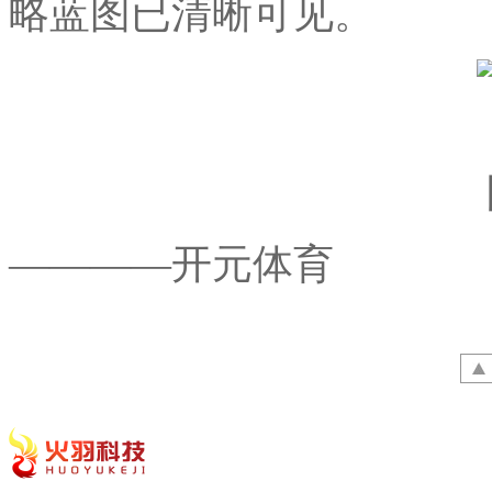
略蓝图已清晰可见。
————开元体育