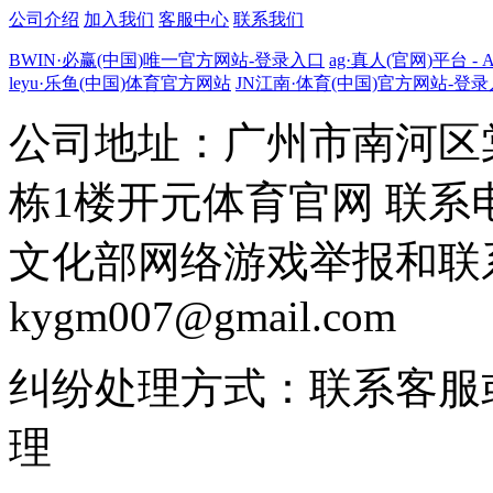
公司介绍
加入我们
客服中心
联系我们
BWIN·必赢(中国)唯一官方网站-登录入口
ag·真人(官网)平台 - 
leyu·乐鱼(中国)体育官方网站
JN江南·体育(中国)官方网站-登
公司地址：广州市南河区
栋1楼开元体育官网 联系电话：
文化部网络游戏举报和联
kygm007@gmail.com
纠纷处理方式：联系客服
理