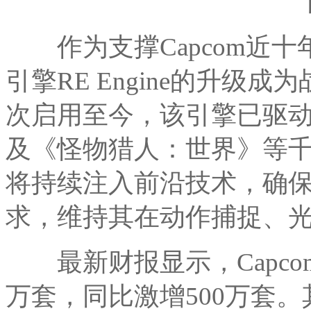
作为支撑Capcom近十
引擎RE Engine的升级
次启用至今，该引擎已驱
及《怪物猎人：世界》等千万
将持续注入前沿技术，确
求，维持其在动作捕捉、
最新财报显示，Capcom
万套，同比激增500万套