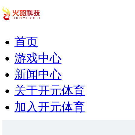
首页
游戏中心
新闻中心
关于开元体育
加入开元体育