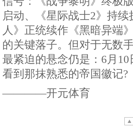
信号：《战争黎明》终极
启动、《星际战士2》持续
人》正统续作《黑暗异端》
的关键落子。但对于无数手
最紧迫的悬念仍是：6月1
看到那抹熟悉的帝国徽记?
————开元体育