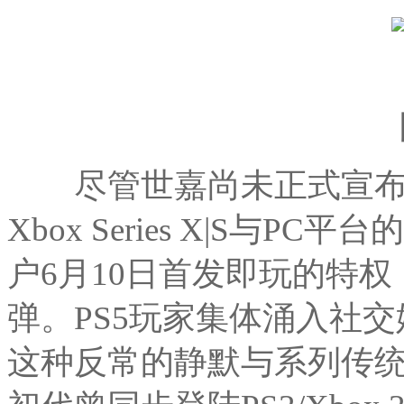
尽管世嘉尚未正式宣布放弃Pl
Xbox Series X|S与PC
户6月10日首发即玩的特
弹。PS5玩家集体涌入社
这种反常的静默与系列传统