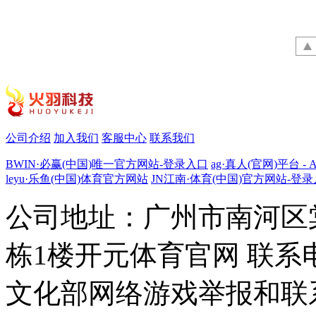
公司介绍
加入我们
客服中心
联系我们
BWIN·必赢(中国)唯一官方网站-登录入口
ag·真人(官网)平台 - 
leyu·乐鱼(中国)体育官方网站
JN江南·体育(中国)官方网站-登
公司地址：广州市南河区
栋1楼开元体育官网 联系电话：
文化部网络游戏举报和联