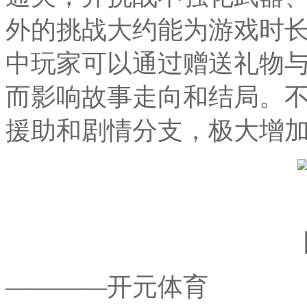
外的挑战大约能为游戏时长
中玩家可以通过赠送礼物
而影响故事走向和结局。
援助和剧情分支，极大增
————开元体育