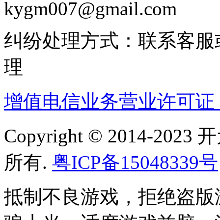
kygm007@gmail.com
纠纷处理方式：联系客服
理
增值电信业务营业许可证：粤B
Copyright © 2014-
所有.
粤ICP备15048339号
抵制不良游戏，拒绝盗版