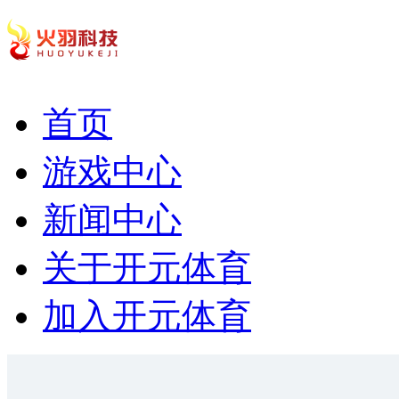
首页
游戏中心
新闻中心
关于开元体育
加入开元体育