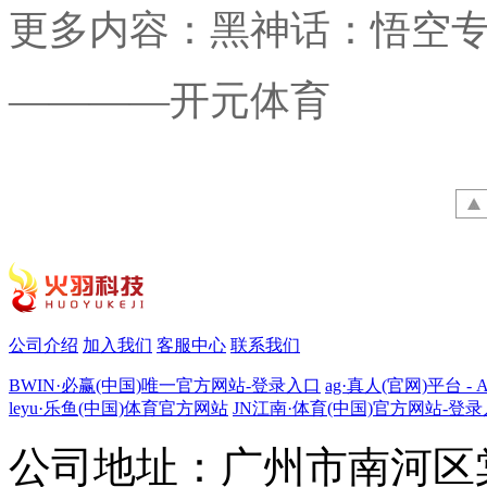
更多内容：黑神话：悟空
————开元体育
公司介绍
加入我们
客服中心
联系我们
BWIN·必赢(中国)唯一官方网站-登录入口
ag·真人(官网)平台 - 
leyu·乐鱼(中国)体育官方网站
JN江南·体育(中国)官方网站-登
公司地址：广州市南河区