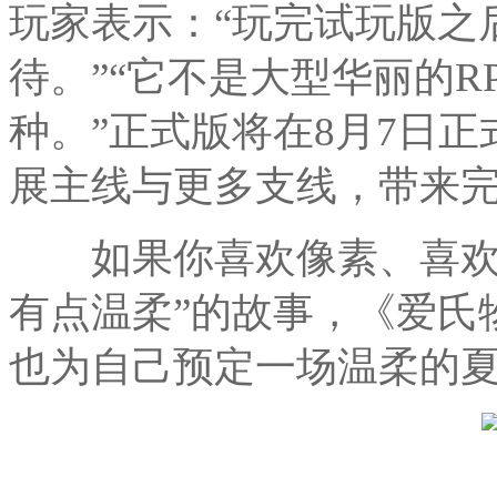
玩家表示：“玩完试玩版之
待。”“它不是大型华丽的R
种。”正式版将在8月7日正
展主线与更多支线，带来
如果你喜欢像素、喜欢细
有点温柔”的故事，《爱氏
也为自己预定一场温柔的