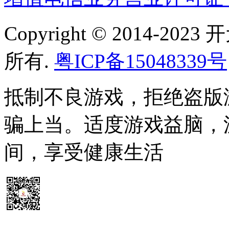
Copyright © 2014-
所有.
粤ICP备15048339号
抵制不良游戏，拒绝盗版
骗上当。适度游戏益脑，
间，享受健康生活