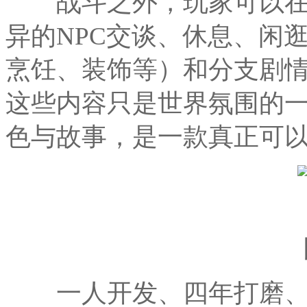
战斗之外，玩家可以在
异的NPC交谈、休息、闲
烹饪、装饰等）和分支剧
这些内容只是世界氛围的
色与故事，是一款真正可以“
一人开发、四年打磨、