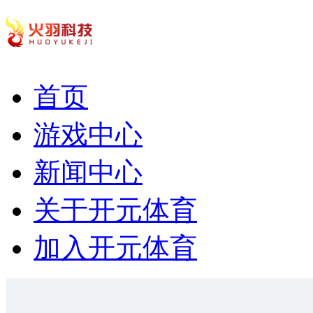
首页
游戏中心
新闻中心
关于开元体育
加入开元体育