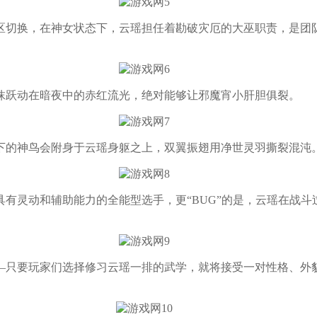
切换，在神女状态下，云瑶担任着勘破灾厄的大巫职责，是团队
跃动在暗夜中的赤红流光，绝对能够让邪魔宵小肝胆俱裂。
的神鸟会附身于云瑶身躯之上，双翼振翅用净世灵羽撕裂混沌
灵动和辅助能力的全能型选手，更“BUG”的是，云瑶在战斗
只要玩家们选择修习云瑶一排的武学，就将接受一对性格、外貌