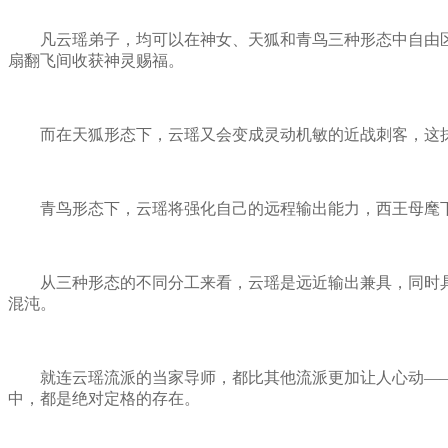
凡云瑶弟子，均可以在神女、天狐和青鸟三种形态中自由区
扇翻飞间收获神灵赐福。
而在天狐形态下，云瑶又会变成灵动机敏的近战刺客，这抹
青鸟形态下，云瑶将强化自己的远程输出能力，西王母麾下
从三种形态的不同分工来看，云瑶是远近输出兼具，同时具有
混沌。
就连云瑶流派的当家导师，都比其他流派更加让人心动——
中，都是绝对定格的存在。