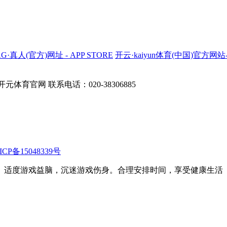
AG·真人(官方)网址 - APP STORE
开云·kaiyun体育(中国)官方网
育官网 联系电话：020-38306885
ICP备15048339号
。适度游戏益脑，沉迷游戏伤身。合理安排时间，享受健康生活