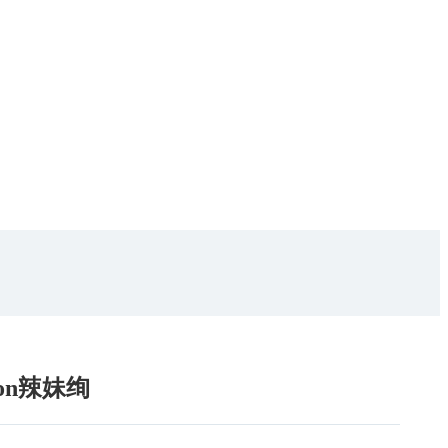
con辣妹绚