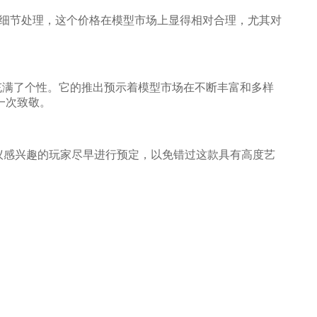
美的细节处理，这个价格在模型市场上显得相对合理，尤其对
一角色充满了个性。它的推出预示着模型市场在不断丰富和多样
一次致敬。
建议感兴趣的玩家尽早进行预定，以免错过这款具有高度艺