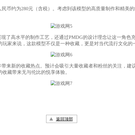
折合人民币约为280元（含税）。考虑到该模型的高质量制作和精
。
辣妹绚不仅展现了高水平的制作工艺，还通过PMDG的设计理念让这
的玩家来说，这款模型不仅是一种收藏，更是对当代流行文化的
025年带来新的收藏热点。预计会吸引大量收藏者和粉丝的关注，
的收藏带来无与伦比的悦享体验。
返回顶部