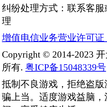
纠纷处理方式：联系客服
理
增值电信业务营业许可证：粤B
Copyright © 2014-
所有.
粤ICP备15048339号
抵制不良游戏，拒绝盗版
骗上当。适度游戏益脑，