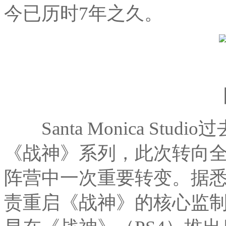
今已历时7年之久。
Santa Monica Stu
《战神》系列，此次转向全新IP
阵营中一次重要转变。据悉
责重启《战神》的核心监制Co