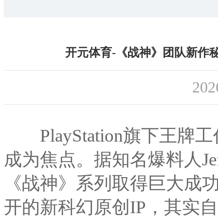
开元体育-《战神》团队新作秘
202
PlayStation旗下王牌工作室S
成为焦点。据知名爆料人Jef
《战神》系列取得巨大成
开的新科幻原创IP，其实自