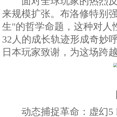
面对全球玩家的热烈反响
来规模扩张。布洛修特别强
生"的哲学命题，这种对人
32人的成长轨迹形成奇妙
日本玩家致谢，为这场跨
动态捕捉革命：虚幻5 Me