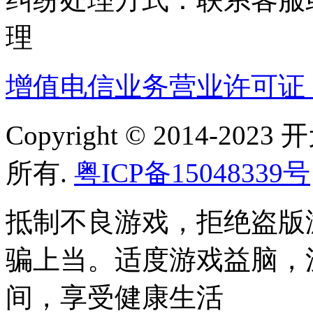
理
增值电信业务营业许可证：粤B
Copyright © 2014-
所有.
粤ICP备15048339号
抵制不良游戏，拒绝盗版
骗上当。适度游戏益脑，
间，享受健康生活