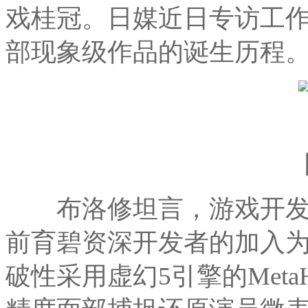
戏桂冠。日媒近日专访工作
部现象级作品的诞生历程
布洛修坦言，游戏开发初
前育碧资深开发者的加入
破性采用虚幻5引擎的MetaHu