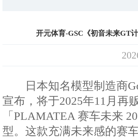
开元体育-GSC《初音未来GT计划》
202
日本知名模型制造商Good S
宣布，将于2025年11月
「PLAMATEA 赛车未来 2
型。这款充满未来感的赛