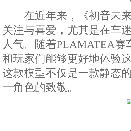
在近年来，《初音未来G
关注与喜爱，尤其是在车迷
人气。随着PLAMATEA赛车
和玩家们能够更好地体验
这款模型不仅是一款静态的
一角色的致敬。