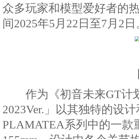
众多玩家和模型爱好者的
间2025年5月22日至7月2日
作为《初音未来GT计划
2023Ver.」以其独特的
PLAMATEA系列中的一