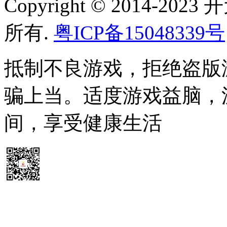
Copyright © 2014-
所有.
粤ICP备15048339号
抵制不良游戏，拒绝盗版
骗上当。适度游戏益脑，
间，享受健康生活