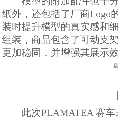
模型的附加配件也十分
纸外，还包括了厂商Log
装时提升模型的真实感和
组装，商品包含了可动支
更加稳固，并增强其展示
此次PLAMATEA 赛车未