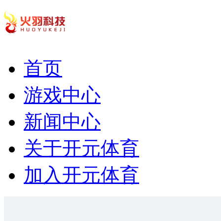
首页
游戏中心
新闻中心
关于开元体育
加入开元体育