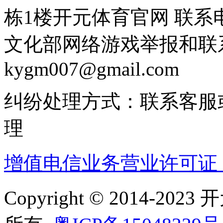
栋1楼开元体育官网 联系电话：
文化部网络游戏举报和联
kygm007@gmail.com
纠纷处理方式：联系客服
理
增值电信业务营业许可证：粤B
Copyright © 2014-