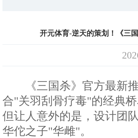
开元体育-逆天的策划！《三国
202
《三国杀》官方最新推出
合"关羽刮骨疗毒"的经典
但让人意外的是，设计团
华佗之子"华雌"。