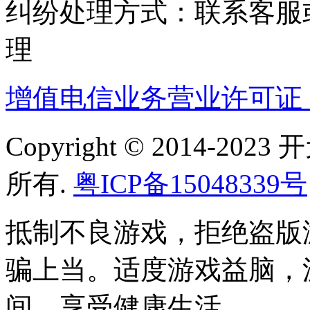
纠纷处理方式：联系客服
理
增值电信业务营业许可证：粤B
Copyright © 2014-
所有.
粤ICP备15048339号
抵制不良游戏，拒绝盗版
骗上当。适度游戏益脑，
间，享受健康生活