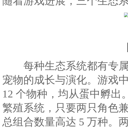
随着游戏进展，三个生态
每种生态系统都有专属
宠物的成长与演化。游戏中共
12 个物种，均从蛋中孵出。Tama
繁殖系统，只要两只角色
总组合数量高达 5 万种