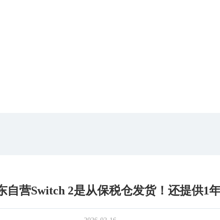
东自营Switch 2是从保税仓发货！还提供1