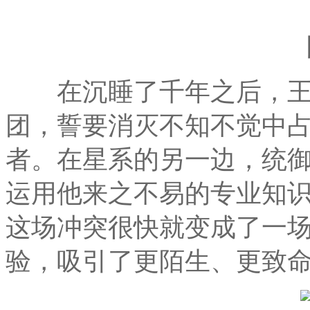
在沉睡了千年之后，王
团，誓要消灭不知不觉中
者。在星系的另一边，统
运用他来之不易的专业知
这场冲突很快就变成了一
验，吸引了更陌生、更致