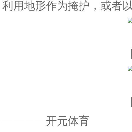
利用地形作为掩护，或者
————开元体育