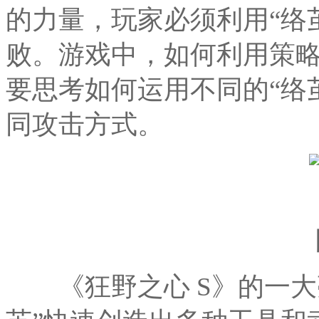
的力量，玩家必须利用“络
败。游戏中，如何利用策
要思考如何运用不同的“络
同攻击方式。
《狂野之心 S》的一大