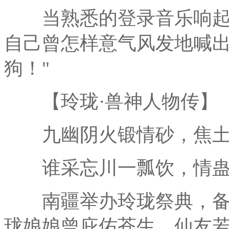
当熟悉的登录音乐响起
自己曾怎样意气风发地喊出
狗！"
【玲珑·兽神人物传】
九幽阴火锻情砂，焦土
谁采忘川一瓢饮，情蛊
南疆举办玲珑祭典，备
珑娘娘曾庇佑苍生，仙友