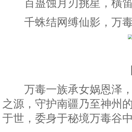
百蛊蚀月刃挑星，橫笛
千蛛结网缚仙影，万毒
万毒一族承女娲恩泽，
之源，守护南疆乃至神州
于世，委身于秘境万毒谷