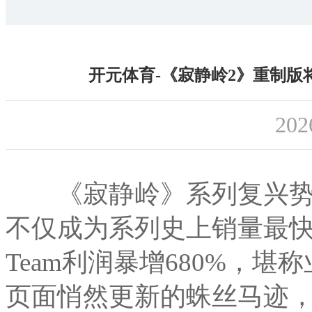
开元体育-《寂静岭2》重制版将
202
《寂静岭》系列复兴势头
不仅成为系列史上销量最快的
Team利润暴增680%，堪
页面悄然更新的蛛丝马迹，粉丝