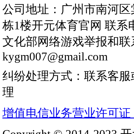
公司地址：广州市南河区
栋1楼开元体育官网 联系电话：
文化部网络游戏举报和联
kygm007@gmail.com
纠纷处理方式：联系客服
理
增值电信业务营业许可证：粤B
Copyright © 2014-