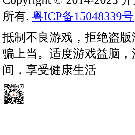
所有.
粤ICP备15048339号
抵制不良游戏，拒绝盗版
骗上当。适度游戏益脑，
间，享受健康生活