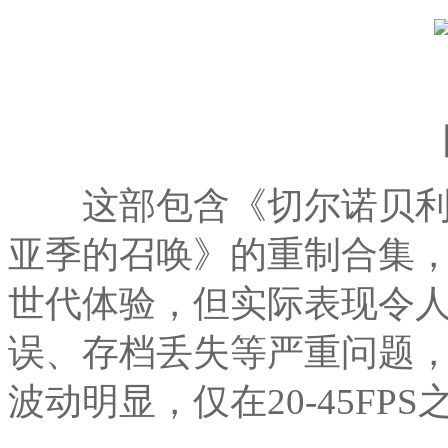
这部包含《切尔诺贝利
亚季的召唤》的重制合集，虽
世代体验，但实际表现令
误、存档丢失等严重问题，
波动明显，仅在20-45FP