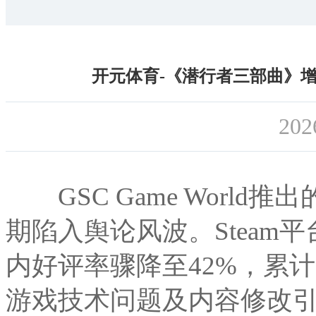
开元体育-《潜行者三部曲》
202
GSC Game World
期陷入舆论风波。Steam
内好评率骤降至42%，累计
游戏技术问题及内容修改