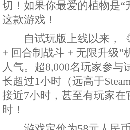
切！如果你最爱的植物是“
这款游戏！
自试玩版上线以来，《魔
+ 回合制战斗 + 无限升
人气。超8,000名玩家参
长超过1小时（远高于Ste
接近7小时，甚至有玩家在官
时！
游戏定价为58元人民币