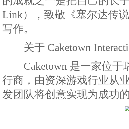
的成就之一是把自己的长子命名
Link），致敬《塞尔达
写作。
关于 Caketown Interacti
Caketown 是一家位
行商，由资深游戏行业从
发团队将创意实现为成功