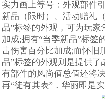
实力画上等号：外观部件
新品（限时）、活动赠礼（
品”标签的外观，可为玩家
加成;拥有“当季新品”标
击伤害百分比加成;而怀旧服
品”标签的外观则是提供了
有部件的风尚值总值还将
再“徒有其表”，华丽即是