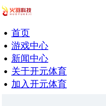
首页
游戏中心
新闻中心
关于开元体育
加入开元体育