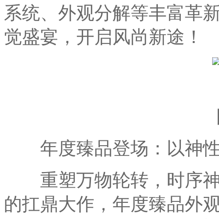
系统、外观分解等丰富革
觉盛宴，开启风尚新途！
年度臻品登场：以神性
重塑万物轮转，时序神
的扛鼎大作，年度臻品外观