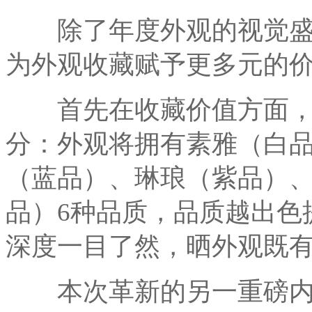
除了年度外观的视觉盛
为外观收藏赋予更多元的
首先在收藏价值方面，所
分：外观将拥有素雅（白
（蓝品）、琳琅（紫品）
品）6种品质，品质越出色
深度一目了然，晒外观既
本次革新的另一重磅内