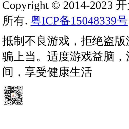
Copyright © 2014-
所有.
粤ICP备15048339号
抵制不良游戏，拒绝盗版
骗上当。适度游戏益脑，
间，享受健康生活