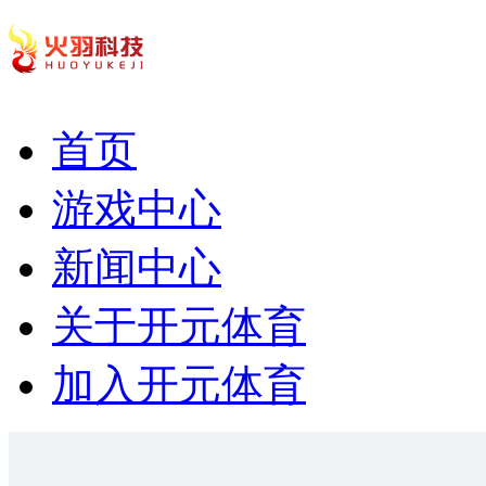
首页
游戏中心
新闻中心
关于开元体育
加入开元体育