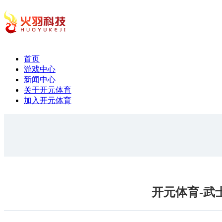
首页
游戏中心
新闻中心
关于开元体育
加入开元体育
开元体育-武