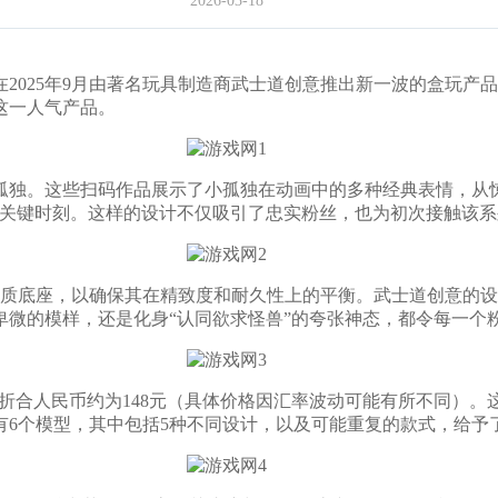
2026-03-18
年9月由著名玩具制造商武士道创意推出新一波的盒玩产品“小孤独大
这一人气产品。
独。这些扫码作品展示了小孤独在动画中的多种经典表情，从惊
的关键时刻。这样的设计不仅吸引了忠实粉丝，也为初次接触该
材质底座，以确保其在精致度和耐久性上的平衡。武士道创意的
卑微的模样，还是化身“认同欲求怪兽”的夸张神态，都令每一个
元，折合人民币约为148元（具体价格因汇率波动可能有所不同）
有6个模型，其中包括5种不同设计，以及可能重复的款式，给予