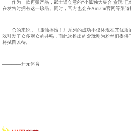
作为一款再贩产品，武士道创意的“小孤独大集合 盒玩”已
在发售时拥有这一珍品。同时，官方也会在Amiami官网等渠
总的来说，《孤独摇滚！》系列的成功不仅体现在其优质的
戏引发了众多观众的共鸣，而此次推出的盒玩则为粉丝们提供
将拭目以待。
————开元体育