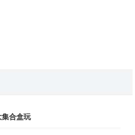
大集合盒玩