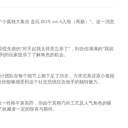
集合 盒玩 BOX ver. 6入组（再贩）”。这一消息
慌失措的“对不起我太得意忘形了”，到自信满满的“我就
系列的玩家提供了了解角色的机会。
设计团队在每个细节上都下足了功夫，力求完美还原小孤独
粉丝能够感受到这个社交恐惧症吉他手的独特魅力。
。这一价格不算高昂，但由于其精巧的工艺及人气角色的吸
了收藏者一定的惊喜与期待。