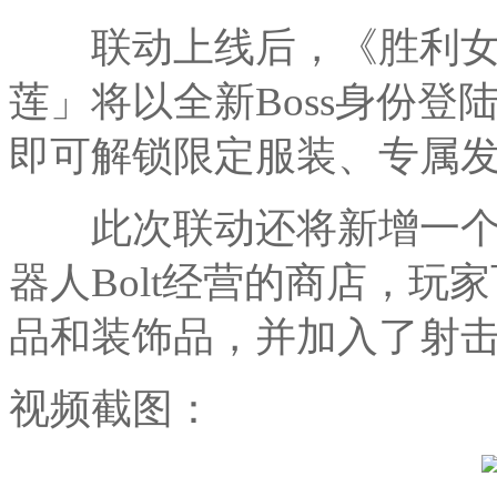
联动上线后，《胜利女
莲」将以全新Boss身份
即可解锁限定服装、专属
此次联动还将新增一个
器人Bolt经营的商店，
品和装饰品，并加入了射
视频截图：