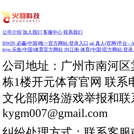
公司介绍
加入我们
客服中心
联系我们
BWIN·必赢(中国)唯一官方网站-登录入口
ag·真人(官网)平台 - 
leyu·乐鱼(中国)体育官方网站
JN江南·体育(中国)官方网站-登
公司地址：广州市南河区
栋1楼开元体育官网 联系电话：
文化部网络游戏举报和联
kygm007@gmail.com
纠纷处理方式：联系客服