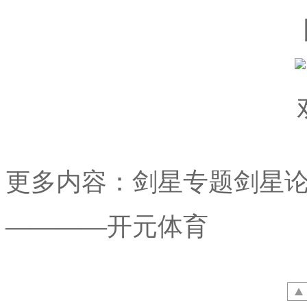
更多内容：剑星专题剑星
————开元体育