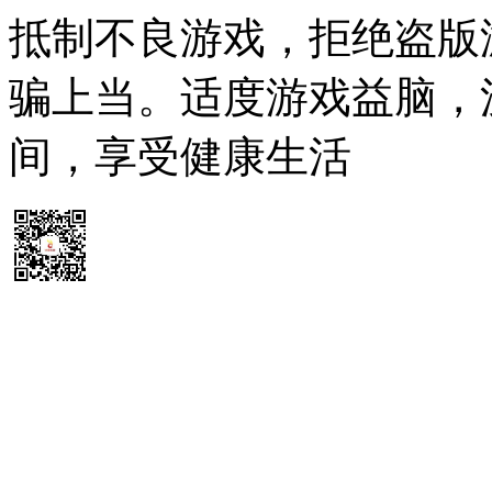
抵制不良游戏，拒绝盗版
骗上当。适度游戏益脑，
间，享受健康生活