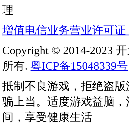
理
增值电信业务营业许可证：粤B
Copyright © 2014-
所有.
粤ICP备15048339号
抵制不良游戏，拒绝盗版
骗上当。适度游戏益脑，
间，享受健康生活