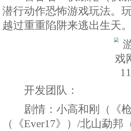
潜行动作恐怖游戏玩法。
越过重重陷阱来逃出生天
开发团队：
剧情：小高和刚（《枪弹
（《Ever17》）/北山勐