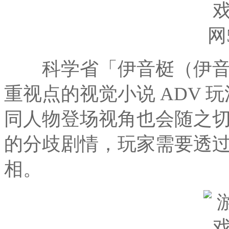
科学省「伊音梃（伊音
重视点的视觉小说 ADV 
同人物登场视角也会随之
的分歧剧情，玩家需要透
相。