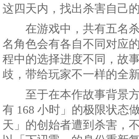
这四天内，找出杀害自己
在游戏中，共有五名杀
名角色会有各自不同对应
程中的选择进度不同，故
歧，带给玩家不一样的全
至于在本作故事背景方
有 168 小时」的极限状
天」的创始者遭到杀害，