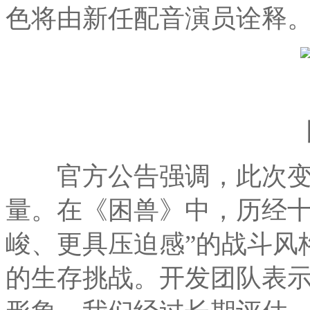
色将由新任配音演员诠释
官方公告强调，此次变
量。在《困兽》中，历经十
峻、更具压迫感”的战斗风
的生存挑战。开发团队表示