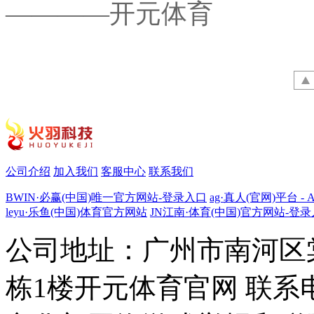
————开元体育
公司介绍
加入我们
客服中心
联系我们
BWIN·必赢(中国)唯一官方网站-登录入口
ag·真人(官网)平台 - 
leyu·乐鱼(中国)体育官方网站
JN江南·体育(中国)官方网站-登
公司地址：广州市南河区
栋1楼开元体育官网 联系电话：