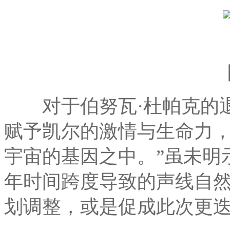
对于伯努瓦·杜帕克的退出，
赋予凯尔的激情与生命力
宇宙的基因之中。”虽未明
年时间跨度导致的声线自
划调整，或是促成此次更