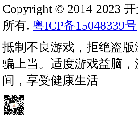
Copyright © 2014-
所有.
粤ICP备15048339号
抵制不良游戏，拒绝盗版
骗上当。适度游戏益脑，
间，享受健康生活