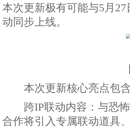
本次更新极有可能与5月2
动同步上线。
本次更新核心亮点包含
跨IP联动内容：与恐怖
合作将引入专属联动道具