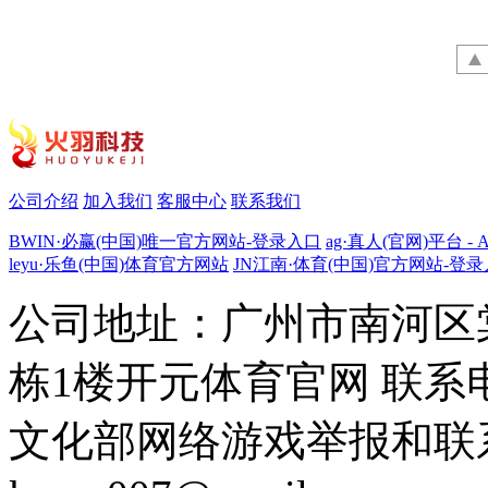
公司介绍
加入我们
客服中心
联系我们
BWIN·必赢(中国)唯一官方网站-登录入口
ag·真人(官网)平台 - 
leyu·乐鱼(中国)体育官方网站
JN江南·体育(中国)官方网站-登
公司地址：广州市南河区
栋1楼开元体育官网 联系电话：
文化部网络游戏举报和联