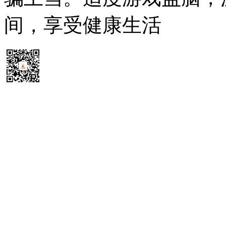
间，享受健康生活