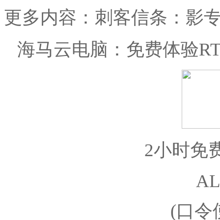
更多内容：刺客信条：影
海马云电脑：免费体验RT
2小时免
AL
(口令