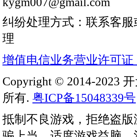
kygm007@gmail.com
纠纷处理方式：联系客服
理
增值电信业务营业许可证：粤B
Copyright © 2014-
所有.
粤ICP备15048339号
抵制不良游戏，拒绝盗版
骗上当。适度游戏益脑，