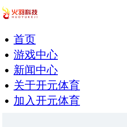
首页
游戏中心
新闻中心
关于开元体育
加入开元体育