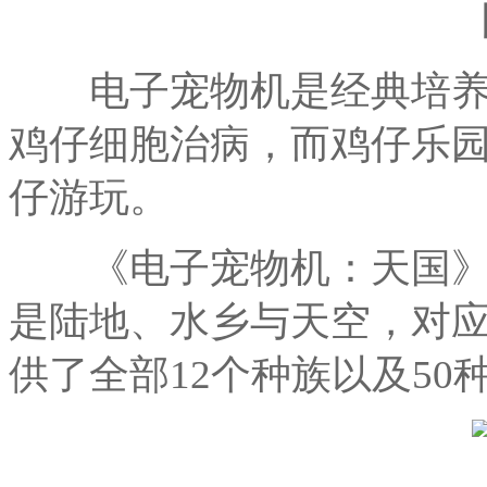
电子宠物机是经典培养
鸡仔细胞治病，而鸡仔乐
仔游玩。
《电子宠物机：天国》
是陆地、水乡与天空，对
供了全部12个种族以及5