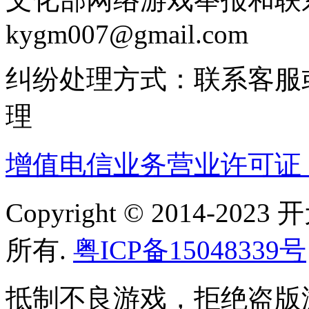
kygm007@gmail.com
纠纷处理方式：联系客服
理
增值电信业务营业许可证：粤B
Copyright © 2014-
所有.
粤ICP备15048339号
抵制不良游戏，拒绝盗版