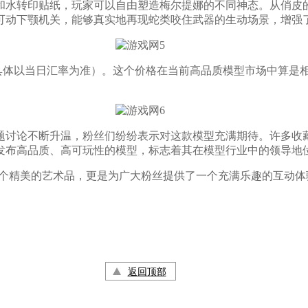
水转印贴纸，玩家可以自由塑造梅尔提娜的不同神态。从俏皮的
可动下颚机关，能够真实地再现蛇类咬住武器的生动场景，增强
（具体以当日汇率为准）。这个价格在当前高品质模型市场中算是
讨论不断升温，粉丝们纷纷表示对这款模型充满期待。许多收藏
发布高品质、高可玩性的模型，标志着其在模型行业中的领导地
一个精美的艺术品，更是为广大粉丝提供了一个充满乐趣的互动
返回顶部