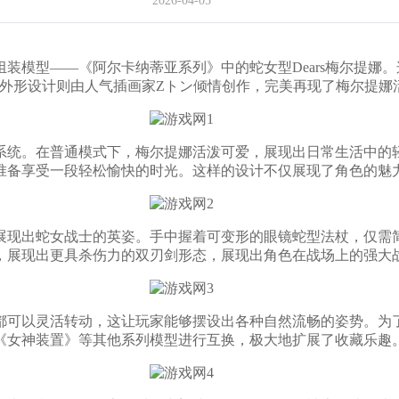
2026-04-05
组装模型——《阿尔卡纳蒂亚系列》中的蛇女型Dears梅尔提娜
造，外形设计则由人气插画家Zトン倾情创作，完美再现了梅尔提娜
统。在普通模式下，梅尔提娜活泼可爱，展现出日常生活中的轻
准备享受一段轻松愉快的时光。这样的设计不仅展现了角色的魅
现出蛇女战士的英姿。手中握着可变形的眼镜蛇型法杖，仅需简
，展现出更具杀伤力的双刃剑形态，展现出角色在战场上的强大
可以灵活转动，这让玩家能够摆设出各种自然流畅的姿势。为了
《女神装置》等其他系列模型进行互换，极大地扩展了收藏乐趣