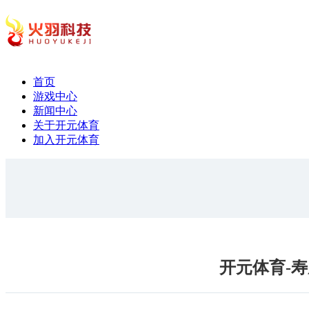
首页
游戏中心
新闻中心
关于开元体育
加入开元体育
开元体育-寿