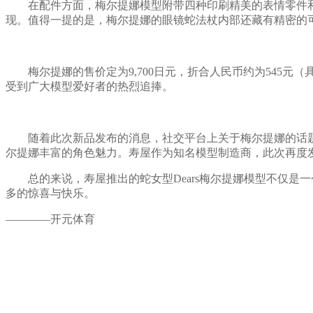
在配件方面，梅尔提娜模型附带四种印刷精美的表情零件和
现。值得一提的是，梅尔提娜的眼镜蛇法杖内部还藏有精密的
梅尔提娜的售价定为9,700日元，折合人民币约为545元
受到广大模型爱好者的热烈追捧。
随着此次新品发布的消息，社交平台上关于梅尔提娜的话题
尔提娜丰富的角色魅力。寿屋作为知名模型制造商，此次再度
总的来说，寿屋推出的蛇女型Dears梅尔提娜模型不仅是
多的惊喜与快乐。
————开元体育