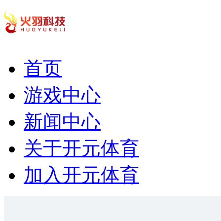
首页
游戏中心
新闻中心
关于开元体育
加入开元体育