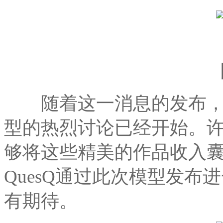
随着这一消息的发布，社交
型的热烈讨论已经开始。
够将这些精美的作品收入
QuesQ通过此次模型发
有期待。