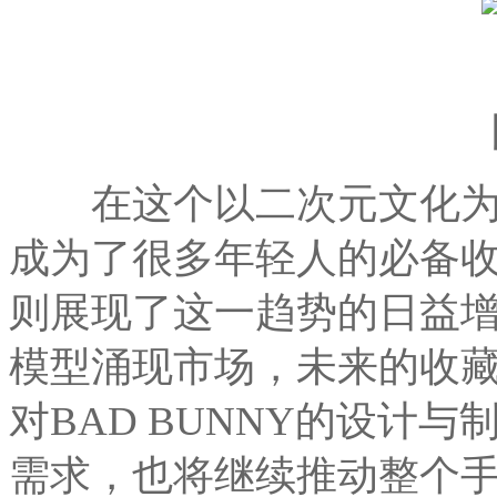
在这个以二次元文化为
成为了很多年轻人的必备收藏，
则展现了这一趋势的日益
模型涌现市场，未来的收藏
对BAD BUNNY的设计
需求，也将继续推动整个