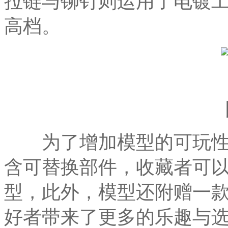
拉链与铆钉则运用了电镀
高档。
为了增加模型的可玩性
含可替换部件，收藏者可以
型，此外，模型还附赠一款
好者带来了更多的乐趣与