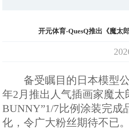
开元体育-QuesQ推出《魔太
202
备受瞩目的日本模型公司Q
年2月推出人气插画家魔太
BUNNY”1/7比例涂装
化，令广大粉丝期待不已