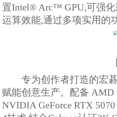
置Intel® Arc™ GPU,
运算效能,通过多项实用的功
专为创作者打造的宏碁非凡X
赋能创意生产。配备 AMD Ry
NVIDIA GeForce RTX 50