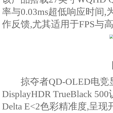
率与0.03ms超低响应时间
作反馈,尤其适用于FPS与
掠夺者QD-OLED电竞显
DisplayHDR TrueBlack
Delta E<2色彩精准度