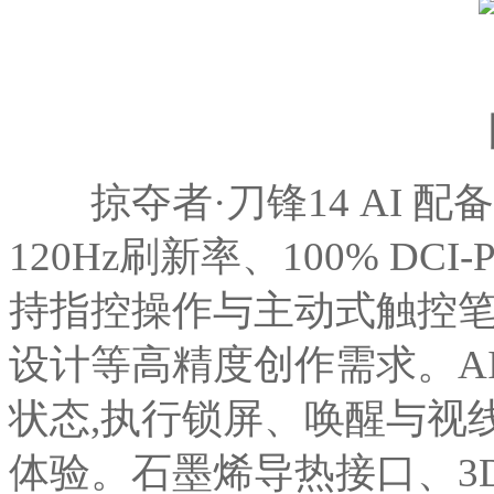
掠夺者·刀锋14 AI 配备W
120Hz刷新率、100% DCI
持指控操作与主动式触控笔
设计等高精度创作需求。A
状态,执行锁屏、唤醒与视
体验。石墨烯导热接口、3D