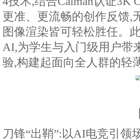
4技术,结合Calman认证3
更准、更流畅的创作反馈,
图像渲染皆可轻松胜任。此
AI,为学生与入门级用户带
验,构建起面向全人群的轻薄
刀锋“出鞘”:以AI电竞引领