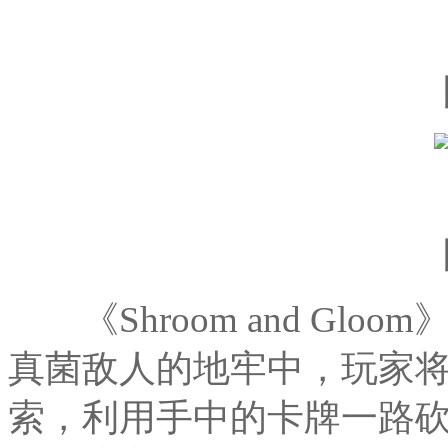
《Shroom and Gl
真菌敌人的地牢中，玩家
索，利用手中的卡牌一路砍