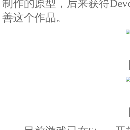
制作的原型，后来获得Devolv
善这个作品。