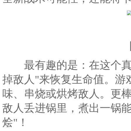
最有趣的是：在这个真菌
掉敌人"来恢复生命值。游
味、串烧或烘烤敌人。更
敌人丢进锅里，煮出一锅能
烩"！