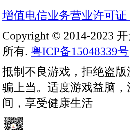
增值电信业务营业许可证：粤B
Copyright © 2014-
所有.
粤ICP备15048339号
抵制不良游戏，拒绝盗版
骗上当。适度游戏益脑，
间，享受健康生活