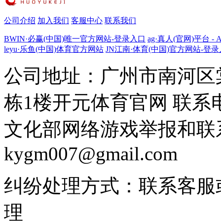
公司介绍
加入我们
客服中心
联系我们
BWIN·必赢(中国)唯一官方网站-登录入口
ag·真人(官网)平台 - 
leyu·乐鱼(中国)体育官方网站
JN江南·体育(中国)官方网站-登
公司地址：广州市南河区
栋1楼开元体育官网 联系电话：
文化部网络游戏举报和联
kygm007@gmail.com
纠纷处理方式：联系客服
理