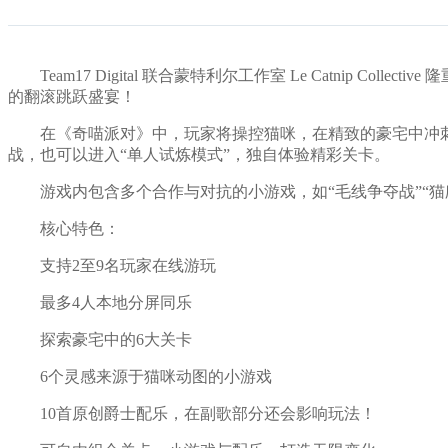
Team17 Digital 联合蒙特利尔工作室 Le Catnip 
的翻滚跳跃盛宴！
在《奇喵派对》中，玩家将操控猫咪，在精致的豪宅中冲刺、
战，也可以进入“单人试炼模式”，独自体验精彩关卡。
游戏内包含多个合作与对抗的小游戏，如“毛线争夺战”“猫爬
核心特色：
支持2至9名玩家在线游玩
最多4人本地分屏同乐
探索豪宅中的6大关卡
6个灵感来源于猫咪动图的小游戏
10首原创爵士配乐，在副歌部分还会影响玩法！