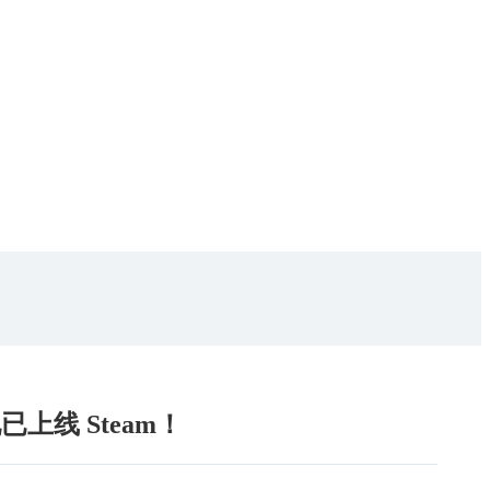
线 Steam！