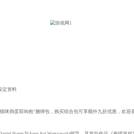
设定资料
咪捣蛋双响炮”捆绑包，购买组合包可享额外九折优惠，欢迎
Daniel Harris与Arun Sol Warszawski领导。其首款