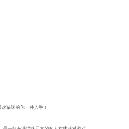
喜欢猫咪的你一并入手！
作品《奇喵派对》是一款充满猫咪元素的多人在线派对游戏。