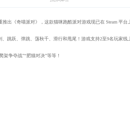
2026-04-11
Collective 隆重推出《奇喵派对》，这款猫咪跑酷派对游戏现已在 S
跳跃、弹跳、荡秋千、滑行和甩尾！游戏支持2至9名玩家线上
架争夺战”“肥猫对决”等等！