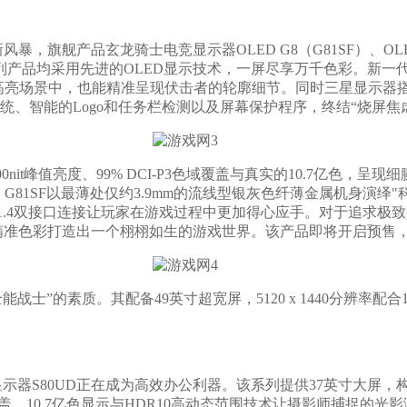
产品玄龙骑士电竞显示器OLED G8（G81SF）、OLED G
采用先进的OLED显示技术，一屏尽享万千色彩。新一代防眩光技术
亮场景中，也能精准呈现伏击者的轮廓细节。‌同时三星显示器搭
、智能的Logo和任务栏检测以及屏幕保护程序，终结“烧屏焦
nit峰值亮度、99% DCI-P3色域覆盖与真实的10.7亿色，呈现
。设计上，G81SF以最薄处仅约3.9mm的流线型银灰色纤薄金属机身演
与DP1.4双接口连接让玩家在游戏过程中更加得心应手。对于追求极致
）认证的精准色彩打造出一个栩栩如生的游戏世界。该产品即将开启预售
战士”的素质。其配备49英寸超宽屏，5120 x 1440分辨率配
K显示器S80UD正在成为高效办公利器。该系列提供37英寸大屏
覆盖、10.7亿色显示与HDR10高动态范围技术让摄影师捕捉的光