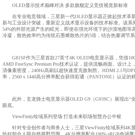
OLED显示技术巅峰对决 多款旗舰定义竞技视觉新标准
在专业电竞领域，三星新一代OLED显示器正掀起技术革新风暴，旗舰
新与工业设计突破，重新定义战术显示设备的技术标准。该系列产品均
54%的外部光源产生的眩光，即使在强光环境下的沙漠地图等高
冷凝，散热效率约为传统石墨烯散热片的5倍，结合热量调节系统
G81SF作为三星首款27英寸4K OLED电竞显示器，凭借1000
AMD FreeSync Premium Pro技术认证，提供流畅画面
清像素密度，240Hz高刷以超快速度克敌制胜。HDMI 2.1
率，2560 x 1440高分辨率配合获得彩通（PANTONE
此外，玄龙骑士电竞显示器OLED G9（G93SC）展现出“全能
眼底。
ViewFinity绘域系列登场 打造未来职场智慧办公中枢
针对专业创作者与商务人士，三星ViewFinity绘域系列4
恰好契合人眼自然视野范围。4K分辨率配合100% sRGB色域