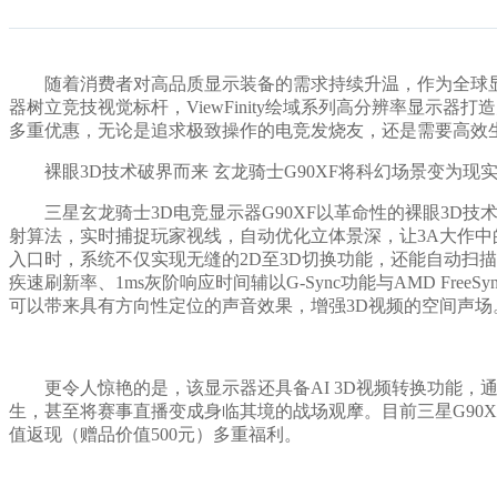
随着消费者对高品质显示装备的需求持续升温，作为全球显示
器树立竞技视觉标杆，ViewFinity绘域系列高分辨率显示
多重优惠，无论是追求极致操作的电竞发烧友，还是需要高效
裸眼3D技术破界而来 玄龙骑士G90XF将科幻场景变为现
三星玄龙骑士3D电竞显示器G90XF以革命性的裸眼3D技
射算法，实时捕捉玩家视线，自动优化立体景深，让3A大作中的史
入口时，系统不仅实现无缝的2D至3D切换功能，还能自动扫描3
疾速刷新率、1ms灰阶响应时间辅以G-Sync功能与AMD Fr
可以带来具有方向性定位的声音效果，增强3D视频的空间声
更令人惊艳的是，该显示器还具备AI 3D视频转换功能，通
生，甚至将赛事直播变成身临其境的战场观摩。目前三星G90
值返现（赠品价值500元）多重福利。