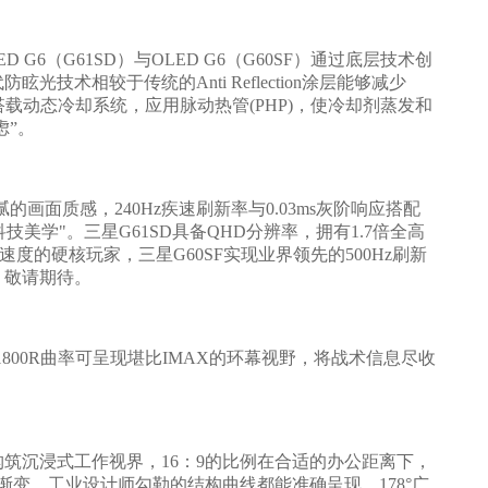
6（G61SD）与OLED G6（G60SF）通过底层技术创
相较于传统的Anti Reflection涂层能够减少
载动态冷却系统，应用脉动热管(PHP)，使冷却剂蒸发和
虑”。
细腻的画面质感，240Hz疾速刷新率与0.03ms灰阶响应搭配
绎"科技美学"。三星G61SD具备QHD分辨率，拥有1.7倍全高
速度的硬核玩家，三星G60SF实现业界领先的500Hz刷新
，敬请期待。
合1800R曲率可呈现堪比IMAX的环幕视野，将战术信息尽收
，构筑沉浸式工作视界，16：9的比例在合适的办公距离下，
影渐变、工业设计师勾勒的结构曲线都能准确呈现，178°广