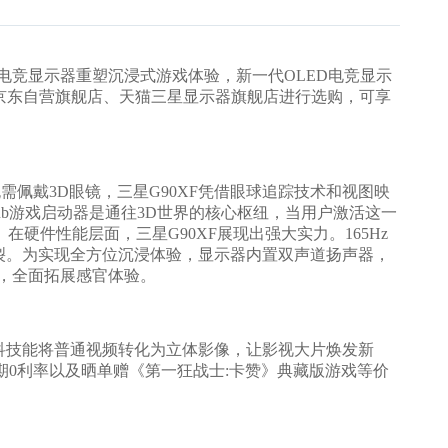
竞显示器重塑沉浸式游戏体验，新一代OLED电竞显示
示器京东自营旗舰店、天猫三星显示器旗舰店进行选购，可享
佩戴3D眼镜，三星G90XF凭借眼球追踪技术和视图映
Hub游戏启动器是通往3D世界的核心枢纽，当用户激活这一
硬件性能层面，三星G90XF展现出强大实力。165Hz
和图像撕裂。为实现全方位沉浸体验，显示器内置双声道扬声器，
，全面拓展感官体验。
黑科技能将普通视频转化为立体影像，让影视大片焕发新
期0利率以及晒单赠《第一狂战士:卡赞》典藏版游戏等价