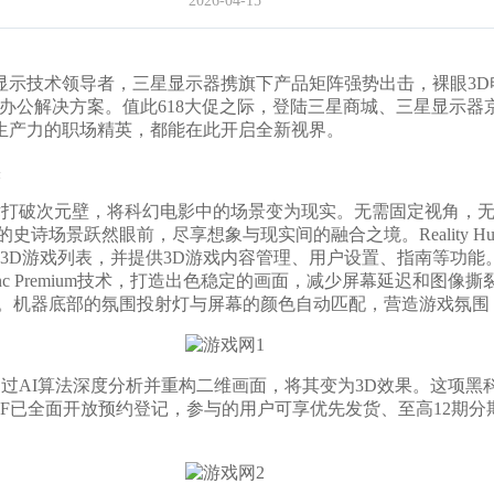
2026-04-15
技术领导者，三星显示器携旗下产品矩阵强势出击，裸眼3D电
器打造办公解决方案。值此618大促之际，登陆‌三星商城、三星显
生产力的职场精英，都能在此开启全新视界。
实
术打破次元壁，将科幻电影中的场景变为现实。无需固定视角，无需
诗场景跃然眼前，尽享想象与现实间的融合之境。Reality 
D游戏列表，并提供3D游戏内容管理、用户设置、指南等功能。在
eeSync Premium技术，打造出色稳定的画面，减少屏幕延迟
场。机器底部的氛围投射灯与屏幕的颜色自动匹配，营造游戏氛围
过AI算法深度分析并重构二维画面，将其变为3D效果。这项
XF已全面开放预约登记，参与的用户可享优先发货、至高12期分