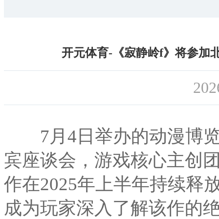
开元体育-《寂静岭f》将参加
202
7月4日举办的动漫博览
宾座谈会，游戏核心主创
作在2025年上半年持续
成为玩家深入了解该作的