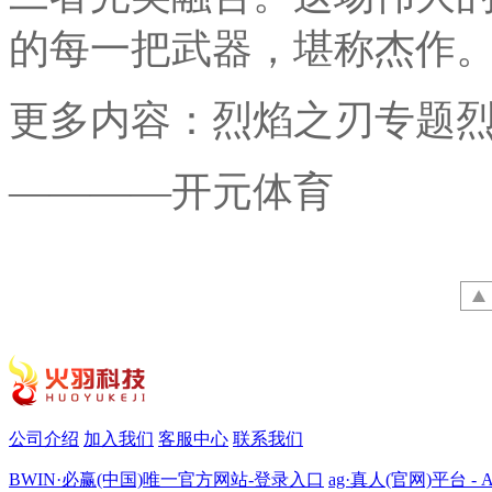
的每一把武器，堪称杰作
更多内容：烈焰之刃专题
————开元体育
公司介绍
加入我们
客服中心
联系我们
BWIN·必赢(中国)唯一官方网站-登录入口
ag·真人(官网)平台 - 