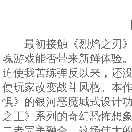
最初接触《烈焰之刃》
魂游戏能否带来新鲜体验
迫使我苦练弹反以来，还
使玩家改变战斗风格。本
惧》的银河恶魔城式设计
之王》系列的奇幻恐怖想
二者完美融合。这场伟大