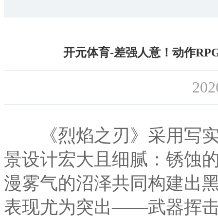
开元体育-差强人意！动作RPG
202
《烈焰之刃》采用写实
景设计宏大且细腻：锈蚀
漫雾气的沼泽共同构建出
表现尤为突出——武器挥