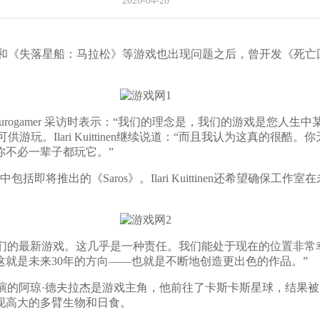
2026-04-28
《失落星船：马拉松》等游戏也出现问题之后，曾开发《死亡回归》的
间接受 Eurogamer 采访时表示：“我们的理念是，我们的游戏是
供游玩。Ilari Kuittinen继续说道：“而且我认为这真的
你不必一辈子都玩它。”
括即将推出的《Saros》。Ilari Kuittinen还希望确保工
取决于我们的最新游戏。这几乎是一种责任。我们能处于现在的位置
就是未来30年的方向——也就是不断地创造更出色的作品。”
利饰演的阿琼·德夫拉杰是游戏主角，他前往了卡斯卡斯星球，结
现高大的多臂生物和日食。