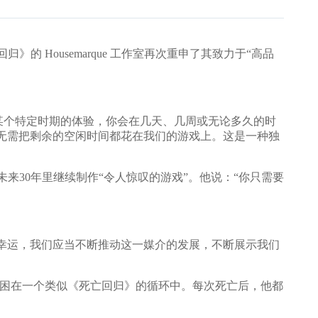
 Housemarque 工作室再次重申了其致力于“高品
您人生中某个特定时期的体验，你会在几天、几周或无论多久的时
很酷。你无需把剩余的空闲时间都花在我们的游戏上。这是一种独
作室在未来30年里继续制作“令人惊叹的游戏”。他说：“你只需要
非常幸运，我们应当不断推动这一媒介的发展，不断展示我们
果被困在一个类似《死亡回归》的循环中。每次死亡后，他都