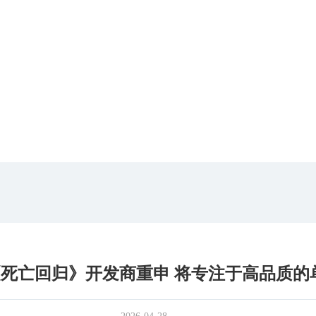
《死亡回归》开发商重申 将专注于高品质的