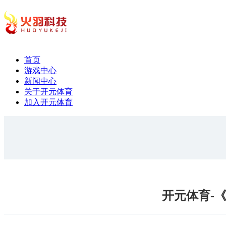
首页
游戏中心
新闻中心
关于开元体育
加入开元体育
开元体育-