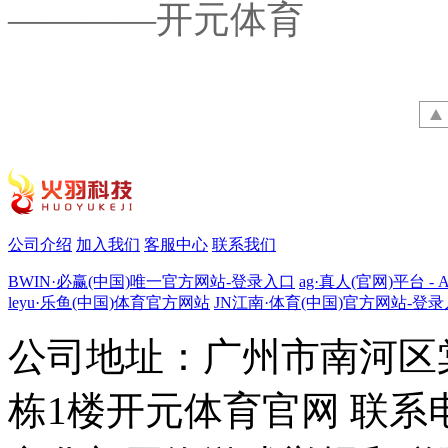
————开元体育
公司介绍
加入我们
客服中心
联系我们
BWIN·必赢(中国)唯一官方网站-登录入口
ag·真人(官网)平台 - 
leyu·乐鱼(中国)体育官方网站
JN江南·体育(中国)官方网站-登
公司地址：广州市南河区
栋1楼开元体育官网 联系电话：