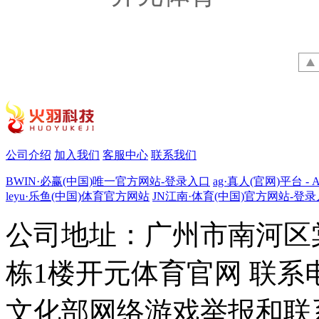
公司介绍
加入我们
客服中心
联系我们
BWIN·必赢(中国)唯一官方网站-登录入口
ag·真人(官网)平台 - 
leyu·乐鱼(中国)体育官方网站
JN江南·体育(中国)官方网站-登
公司地址：广州市南河区
栋1楼开元体育官网 联系电话：
文化部网络游戏举报和联