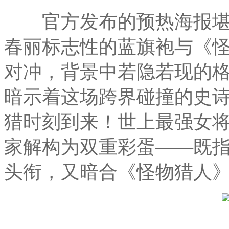
官方发布的预热海报堪
春丽标志性的蓝旗袍与《
对冲，背景中若隐若现的
暗示着这场跨界碰撞的史诗
猎时刻到来！世上最强女将
家解构为双重彩蛋——既指
头衔，又暗合《怪物猎人