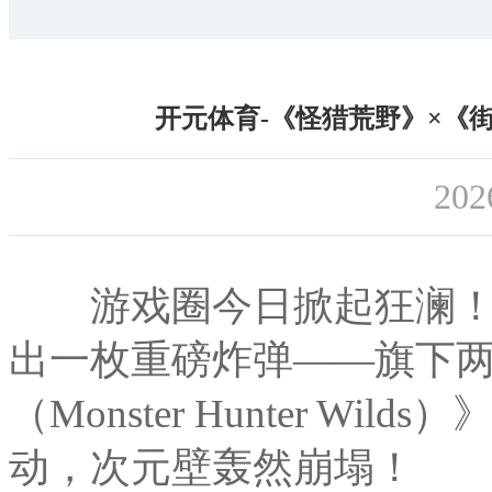
开元体育-《怪猎荒野》×《
202
游戏圈今日掀起狂澜！
出一枚重磅炸弹——旗下两
（Monster Hunter W
动，次元壁轰然崩塌！