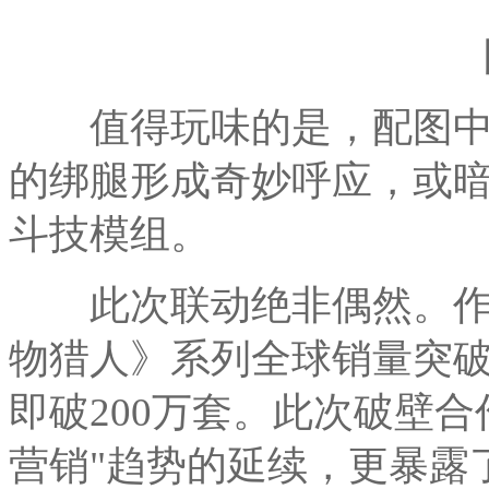
值得玩味的是，配图中
的绑腿形成奇妙呼应，或
斗技模组。
此次联动绝非偶然。作为
物猎人》系列全球销量突破9
即破200万套。此次破壁合
营销"趋势的延续，更暴露