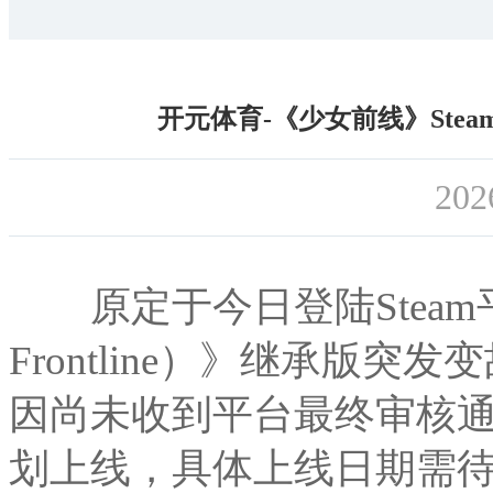
开元体育-《少女前线》Ste
202
原定于今日登陆Steam平
Frontline）》继承版
因尚未收到平台最终审核
划上线，具体上线日期需